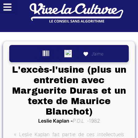
J’aime
L'excès-l'usine (plus un
entretien avec
Marguerite Duras et un
texte de Maurice
Blanchot)
Leslie Kaplan
P.O.L.
1982
« Leslie Kaplan fait partie de ces intellectuels