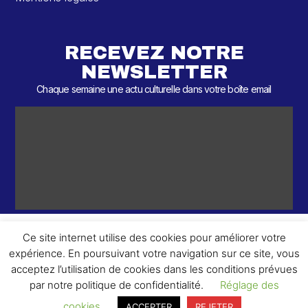
RECEVEZ NOTRE
NEWSLETTER
Chaque semaine une actu culturelle dans votre boîte email
Ce site internet utilise des cookies pour améliorer votre
expérience. En poursuivant votre navigation sur ce site, vous
ème
© 2026 – 2
Round – Tous droits réservés.
acceptez l’utilisation de cookies dans les conditions prévues
par notre politique de confidentialité.
Réglage des
cookies
ACCEPTER
REJETER