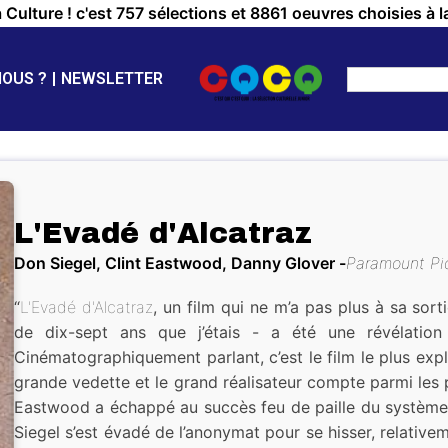
a Culture ! c'est 757 sélections et 8861 oeuvres choisies à l
NOUS ?
NEWSLETTER
L'Evadé d'Alcatraz
Don Siegel, Clint Eastwood, Danny Glover
Paramount Pi
“
L'Evadé d'Alcatraz
, un film qui ne m’a pas plus à sa sorti
de dix-sept ans que j’étais - a été une révélation
Cinématographiquement parlant, c’est le film le plus explo
grande vedette et le grand réalisateur compte parmi les 
Eastwood a échappé au succès feu de paille du système 
Siegel s’est évadé de l’anonymat pour se hisser, relativem