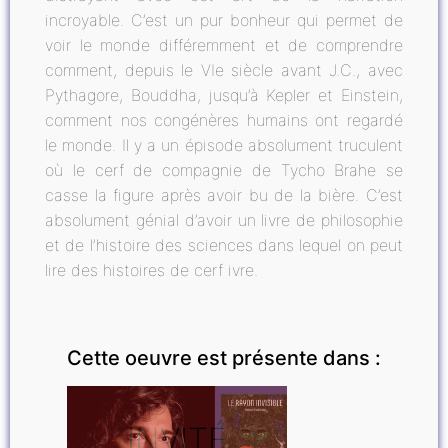
incroyable. C’est un pur bonheur qui permet de
voir le monde différemment et de comprendre
comment, depuis le VIe siècle avant J.C., avec
Pythagore, Bouddha, jusqu’à Kepler et Einstein,
comment nos congénères humains ont regardé
le monde. Il y a un épisode absolument truculent
où le cerf de compagnie de Tycho Brahe se
casse la figure après avoir bu de la bière. C’est
absolument génial d’avoir un livre de philosophie
et de l’histoire des sciences dans lequel on peut
lire des histoires de cerf ivre.
Cette oeuvre est présente dans :
INVITÉ