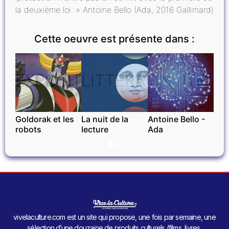
la deuxième loi. » Antoine Bello (Ada, 2016 Gallimard)
Cette oeuvre est présente dans :
EXPOSITIONS
LITTÉRATURE
INVITÉ
Goldorak et les
La nuit de la
Antoine Bello -
robots
lecture
Ada
vivelaculture.com est un site qui propose, une fois par semaine, une
sélection d’une douzaine de produits culturels (films, livres,