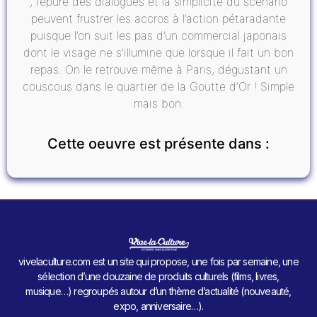
, l’épure des dialogues et la simplicité du scénario
peuvent frustrer les accros à l’action pétaradante
puisque l’on suit les pas d’un commercial japonais
dont le visage ne s’illumine que lorsque il fait un bon
repas. On le retrouve même à Paris, dégustant un
couscous dans le quartier de la Goutte d’Or ! Simple
mais bon.
Cette oeuvre est présente dans :
vivelaculture.com est un site qui propose, une fois par semaine, une
sélection d’une douzaine de produits culturels (films, livres,
musique…) regroupés autour d’un thème d’actualité (nouveauté,
expo, anniversaire…).