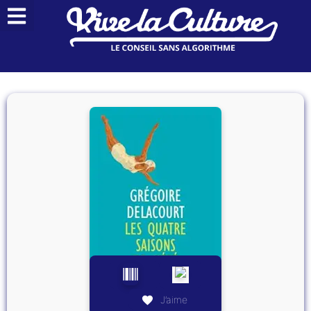
J’aime