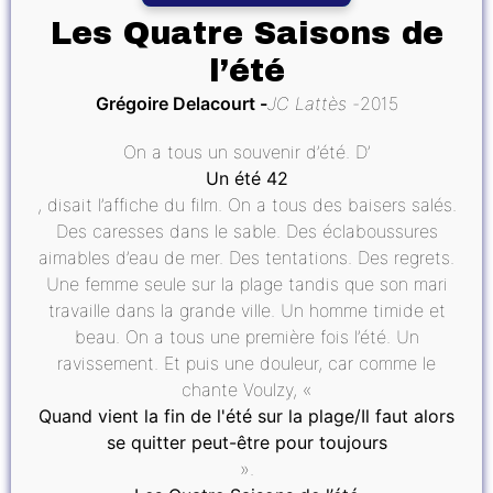
Les Quatre Saisons de
l’été
Grégoire Delacourt
JC Lattès
2015
On a tous un souvenir d’été. D’
Un été 42
, disait l’affiche du film. On a tous des baisers salés.
Des caresses dans le sable. Des éclaboussures
aimables d’eau de mer. Des tentations. Des regrets.
Une femme seule sur la plage tandis que son mari
travaille dans la grande ville. Un homme timide et
beau. On a tous une première fois l’été. Un
ravissement. Et puis une douleur, car comme le
chante Voulzy, «
Quand vient la fin de l'été sur la plage/Il faut alors
se quitter peut-être pour toujours
».