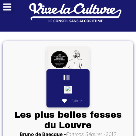
J’aime
Les plus belles fesses
du Louvre
Bruno de Baecque
Editions Séguier
2013