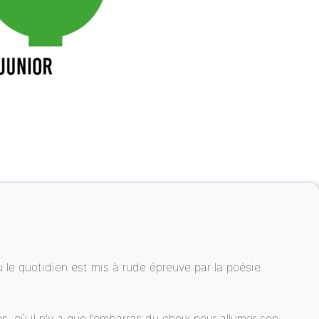
ù le quotidien est mis à rude épreuve par la poésie
s, où il n’y a que l’embarras du choix pour allumer son