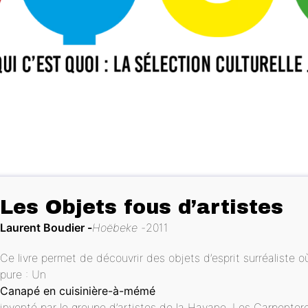
Les Objets fous d’artistes
Laurent Boudier
Hoëbeke
2011
Ce livre permet de découvrir des objets d’esprit surréaliste o
pure : Un
Canapé en cuisinière-à-mémé
inventé par le groupe d’artistes de la Havane, Los Carpentero