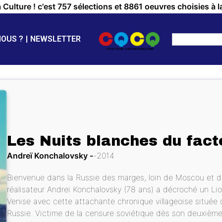
a Culture ! c'est 757 sélections et 8861 oeuvres choisies à l
NOUS ?
NEWSLETTER
Les Nuits blanches du fact
Andreï Konchalovsky
2014
Bienvenue dans la Russie des marges, loin de Moscou et de s
réalisateur Andreï Konchalovsky (78 ans) a décroché un Lion
Venise avec cette attachante chronique villageoise située 
Russie. Victime de la censure soviétique dès son deuxième f