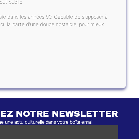
out public
ussie dans les années 90. Capable de s'opposer à
 ici, la carte d'une douce nostalgie, pour mieux
EZ NOTRE NEWSLETTER
 une actu culturelle dans votre boîte email