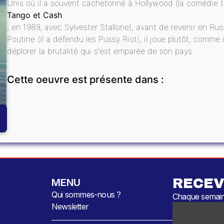
Unis où il a souvent cachetonné à Hollywood (la comédie t
Tango et Cash
, en 1989, avec Sylvester Stallone), avant de revenir en R
Poutine (il a défendu les Pussy Riot), il joue plutôt, comme
déplorer la brutalité qui s'est emparée de son pays.
Cette oeuvre est présente dans :
RECEV
MENU
Qui sommes-nous ?
Chaque semaine
Newsletter