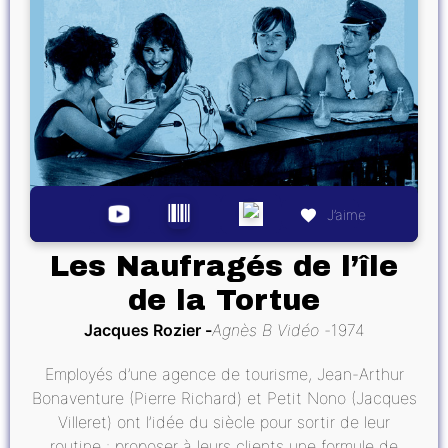
J’aime
Les Naufragés de l’île
de la Tortue
Jacques Rozier
Agnès B Vidéo
1974
Employés d’une agence de tourisme, Jean-Arthur
Bonaventure (Pierre Richard) et Petit Nono (Jacques
Villeret) ont l’idée du siècle pour sortir de leur
routine : proposer à leurs clients une formule de