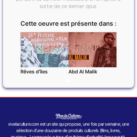
sortie de ce dernier opus.
Cette oeuvre est présente dans :
CINÉMA
INVITÉ
Rêves d’îles
Abd Al Malik
vivelaculture.com est un site qui propose, une fois par semaine, une
sélection d’une douzaine de produits culturels (films, livres,
musique…) regroupés autour d’un thème d’actualité (nouveauté,