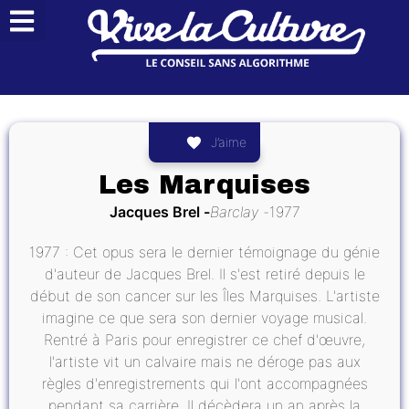
J’aime
Les Marquises
Jacques Brel
Barclay
1977
1977 : Cet opus sera le dernier témoignage du génie
d'auteur de Jacques Brel. Il s'est retiré depuis le
début de son cancer sur les Îles Marquises. L'artiste
imagine ce que sera son dernier voyage musical.
Rentré à Paris pour enregistrer ce chef d'œuvre,
l'artiste vit un calvaire mais ne déroge pas aux
règles d'enregistrements qui l'ont accompagnées
pendant sa carrière. Il décèdera un an après la