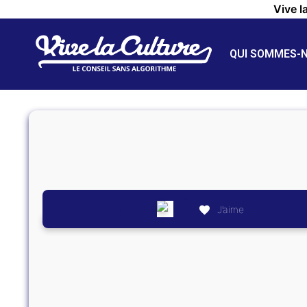
Vive l
QUI SOMMES-
J’aime