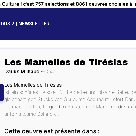
a Culture ! c'est 757 sélections et 8861 oeuvres choisies à l
NOUS ?
NEWSLETTER
Les Mamelles de Tirésias
Darius Milhaud
1947
Les Mamelles de Tirésias
ist ein schönes Beispiel für die derbe und pikante Seite, 
gleichnamigen Stücks von Guillaume Apollinaire liefert Dari
Hermaphroditen, fliegenden Brüsten und Männern, die auf 
unterhaltsame Spinnerei.
Cette oeuvre est présente dans :