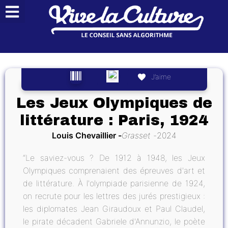
J’aime
Les Jeux Olympiques de
littérature : Paris, 1924
Louis Chevaillier
Grasset
2024
“Le saviez-vous ? De 1912 à 1948, les Jeux
Olympiques comprenaient des épreuves d'art et
de littérature. À l'olympiade parisienne de 1924,
on recrute pour les lettres des jurés prestigieux :
les diplomates Jean Giraudoux et Paul Claudel,
le pirate décadent Gabriele d'Annunzio, le poète