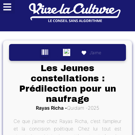
J’aime
Les Jeunes
constellations :
Prédilection pour un
naufrage
Rayas Richa
Quidam
2025
Ce que j’aime chez Rayas Richa, c’est l’ampleur
et la concision poétique. Chez lui tout est