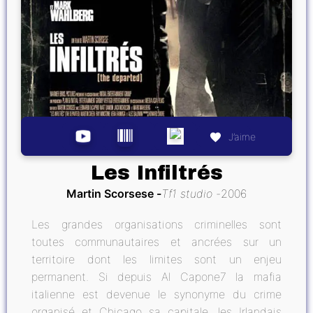
J’aime
Les Infiltrés
Martin Scorsese
Tf1 studio
2006
Les grandes organisations criminelles sont
toutes communautaires et ancrées sur un
territoire dont les limites sont un enjeu
permanent. Si depuis Al Capone7 la mafia
italienne est devenue le synonyme du crime
organisé et Chicago sa capitale, les Irlandais