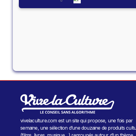
vivelaculture.com est un site qui propose, une fois par
semaine, une sélection d’une douzaine de produits cultu
(films, livres, musique…) regroupés autour d’un thème