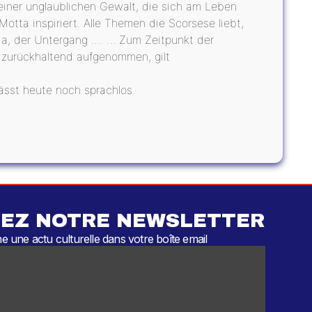
einer unglaublichen Gewalt, die sich am Leben
otta inspiriert. Alle Themen die Scorsese liebt,
afia, der Untergang …. … Zum Zeitpunkt der
s zurückhaltend aufgenommen, gilt
lässt heute noch sprachlos.
EZ NOTRE NEWSLETTER
 une actu culturelle dans votre boîte email