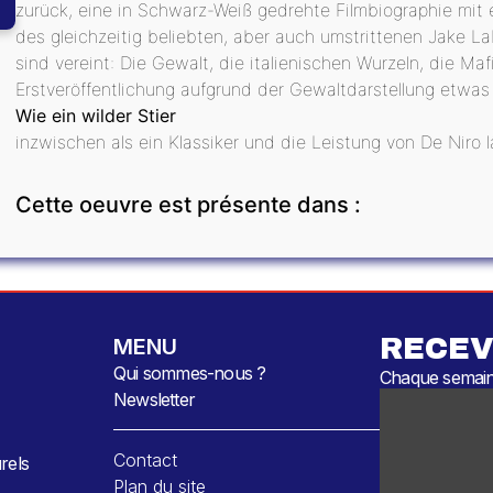
zurück, eine in Schwarz-Weiß gedrehte Filmbiographie mit 
des gleichzeitig beliebten, aber auch umstrittenen Jake LaM
sind vereint: Die Gewalt, die italienischen Wurzeln, die M
Erstveröffentlichung aufgrund der Gewaltdarstellung etwa
Wie ein wilder Stier
inzwischen als ein Klassiker und die Leistung von De Niro 
Cette oeuvre est présente dans :
RECEV
MENU
Qui sommes-nous ?
Chaque semaine
Newsletter
Contact
rels
Plan du site