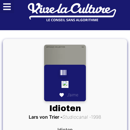
J’aime
Idioten
Lars von Trier
Studiocanal
1998
Idioten