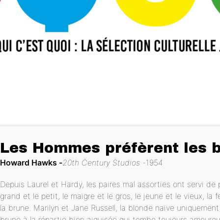
Les Hommes préfèrent les 
Howard Hawks
20th Century Studios
1954
Depuis Laurel et Hardy, les paires mal assorties ont servi d
grand et le petit, le maigre et le gros, le jeune et le vieux, la
la brune. Marilyn et Jane Russell, la blonde naïve uniquement
brune à la répartie bien aiguisée qui tombe toujours amour