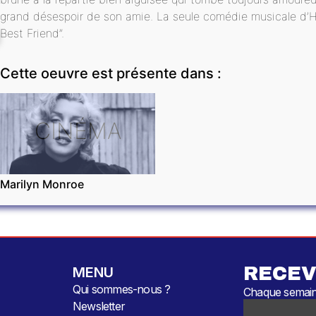
grand désespoir de son amie. La seule comédie musicale d’H
Best Friend”.
Cette oeuvre est présente dans :
CINÉMA
Marilyn Monroe
RECEV
MENU
Qui sommes-nous ?
Chaque semaine
Newsletter