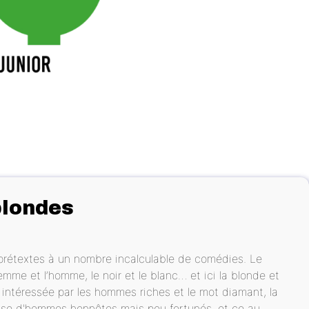
blondes
e prétextes à un nombre incalculable de comédies. Le
 femme et l’homme, le noir et le blanc… et ici la blonde et
 intéressée par les hommes riches et le mot diamant, la
euse d'hommes honnêtes mais peu fortunés, et ce au