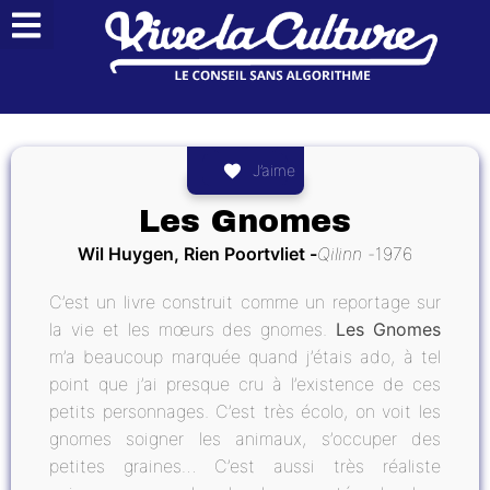
J’aime
Les Gnomes
Wil Huygen, Rien Poortvliet
Qilinn
1976
C’est un livre construit comme un reportage sur
la vie et les mœurs des gnomes.
Les Gnomes
m’a beaucoup marquée quand j’étais ado, à tel
point que j’ai presque cru à l’existence de ces
petits personnages. C’est très écolo, on voit les
gnomes soigner les animaux, s’occuper des
petites graines… C’est aussi très réaliste