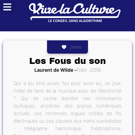
J’aime
Les Fous du son
Laurent de Wilde
Folio
2016
Qui a pu être assez fou pour avoir eu, un jour,
l'idée de faire de la musique avec de l'électricité
? Qui se cache derrière ces instruments
loufoques, ancêtres des pianos numériques
actuels, ces immenses orgues criblés de fils
électriques ou ces claviers aux noms surréalistes
- télégraphe harmonique, théâtrophone,