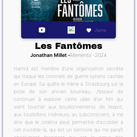
J’aime
Les Fantômes
Jonathan Millet
Memento
2024
Hamid est membre d’une organisation secrète
qui traque les criminels de guerre syriens cachés
en Europe. Sa quête le mène à Strasbourg sur la
piste de son ancien bourreau. J’essaie de
continuer à explorer cette idée d’un film qui
vient toucher aux bouillonnements de l’esprit,
aux tourbillons intérieurs, au subconscient, à me
dire que le cinéma peut permettre d’accéder à
cet invisible-là, qui est un territoire qui me paraît