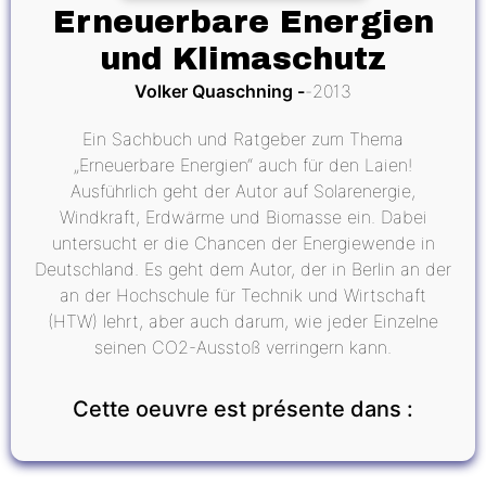
Erneuerbare Energien
und Klimaschutz
Volker Quaschning
2013
Ein Sachbuch und Ratgeber zum Thema
„Erneuerbare Energien“ auch für den Laien!
Ausführlich geht der Autor auf Solarenergie,
Windkraft, Erdwärme und Biomasse ein. Dabei
untersucht er die Chancen der Energiewende in
Deutschland. Es geht dem Autor, der in Berlin an der
an der Hochschule für Technik und Wirtschaft
(HTW) lehrt, aber auch darum, wie jeder Einzelne
seinen CO2-Ausstoß verringern kann.
Cette oeuvre est présente dans :