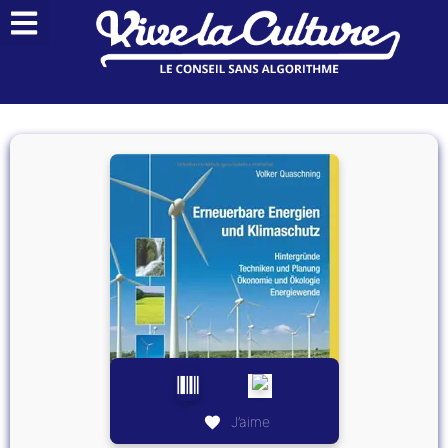
J’aime