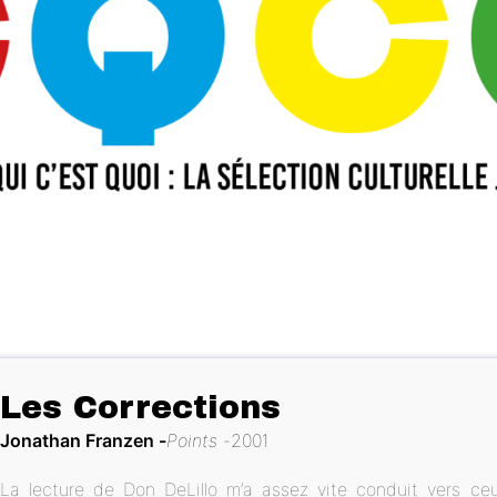
Les Corrections
Jonathan Franzen
Points
2001
La lecture de Don DeLillo m’a assez vite conduit vers c