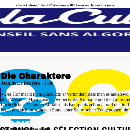
Vive la Culture ! c'est 757 sélections et 8861 oeuvres choisies à la main.
Die Charaktere
Jean de La Bruyère
1688
« Der Hof macht nicht glücklich; er verhindert, dass man es anderswo 
dem Versailler Mikrokosmos, wobei er die Komödie und die Grausamke
Lächerlichen. Denn der Moralist, als Bourgeois geboren, und der, im
hatte, gibt sich im wahrsten Sinne einer Satire seiner Zeitgenossen hin.
Cette oeuvre est présente dans :