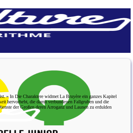
ist. » In Die Charaktere widmet La Bruyère ein ganzes Kapitel
it hervorhebt, die damit verbundenen Fallgruben und die
 Dienste der Großen deren Arroganz und Launen zu erdulden