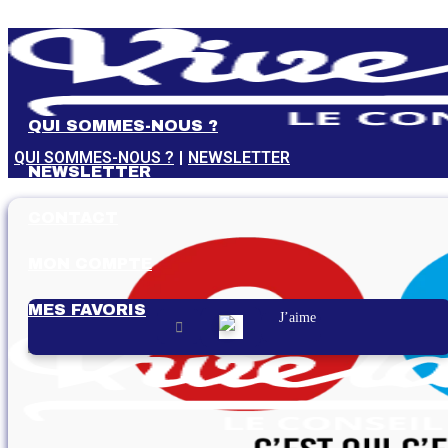
Aller
au
contenu
QUI SOMMES-NOUS ?
QUI SOMMES-NOUS ?
NEWSLETTER
NEWSLETTER
CONTACT
MON COMPTE
MES FAVORIS
J’aime