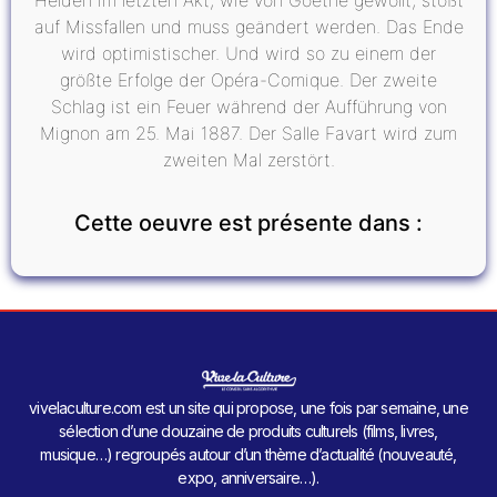
Helden im letzten Akt, wie von Goethe gewollt, stößt
auf Missfallen und muss geändert werden. Das Ende
wird optimistischer. Und wird so zu einem der
größte Erfolge der Opéra-Comique. Der zweite
Schlag ist ein Feuer während der Aufführung von
Mignon am 25. Mai 1887. Der Salle Favart wird zum
zweiten Mal zerstört.
Cette oeuvre est présente dans :
vivelaculture.com est un site qui propose, une fois par semaine, une
sélection d’une douzaine de produits culturels (films, livres,
musique…) regroupés autour d’un thème d’actualité (nouveauté,
expo, anniversaire…).