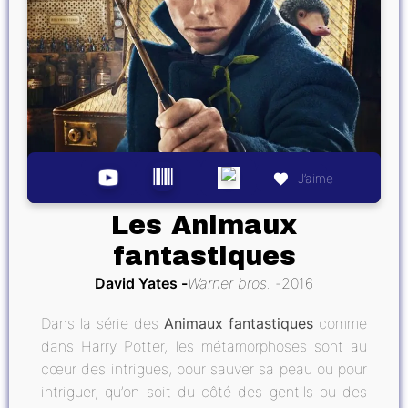
J’aime
Les Animaux
fantastiques
David Yates
Warner bros.
2016
Dans la série des
Animaux fantastiques
comme
dans Harry Potter, les métamorphoses sont au
cœur des intrigues, pour sauver sa peau ou pour
intriguer, qu’on soit du côté des gentils ou des