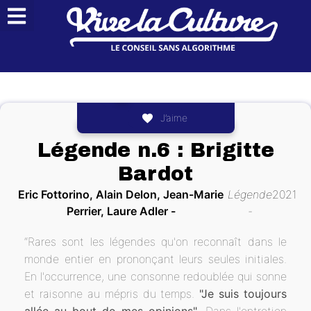
QUI SOMMES-NOUS ?
J’aime
Légende n.6 : Brigitte
Bardot
Eric Fottorino, Alain Delon, Jean-Marie
Légende
2021
Perrier, Laure Adler
“Rares sont les légendes qu'on reconnaît dans le
monde entier en prononçant leurs seules initiales.
En l'occurrence, une consonne redoublée qui sonne
et raisonne au mépris du temps.
"Je suis toujours