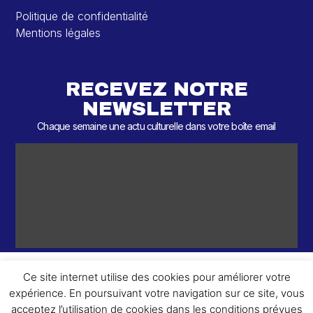
Politique de confidentialité
Mentions légales
RECEVEZ NOTRE
NEWSLETTER
Chaque semaine une actu culturelle dans votre boîte email
Ce site internet utilise des cookies pour améliorer votre
expérience. En poursuivant votre navigation sur ce site, vous
ème
© 2026 – 2
Round – Tous droits réservés.
acceptez l’utilisation de cookies dans les conditions prévues