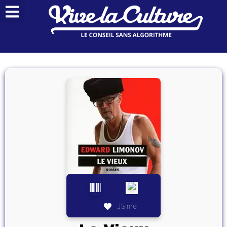
J’aime