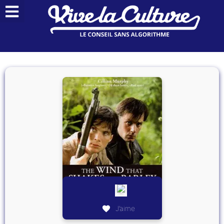
J’aime