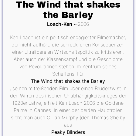
The Wind that shakes
the Barley
Loach-Ken
2006
Ken Loach ist ein politisch engagierter Filmemacher,
der nicht aufhört, die schrecklichen Konsequenzen
einer ultraliberalen Wirtschaftspolitik zu kritisieren.
Aber auch der Klassenkampf und die Geschichte
von Revolutionen stehen im Zentrum seines
Schaffens. Für
The Wind that shakes the Barley
, seinen mitreißenden Film über einen Bruderzwist in
den Wirren des irischen Unabhängigkeitskrieges der
1920er Jahre, erhielt Ken Loach 2006 die Goldene
Palme in Cannes. In einer der beiden Hauptrollen
sieht man auch Cillian Murphy (den Thomas Shelby
aus
Peaky Blinders