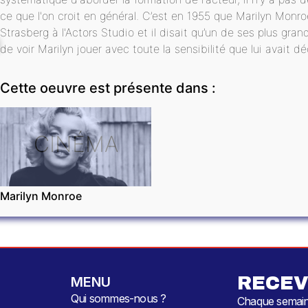
ce que l'on croit en général. C’est en 1955 que Marilyn Monro
Strasberg à l'Actors Studio et il disait qu’un de ses plus gran
de voir Marilyn jouer avec toute la sensibilité que lui avait d
Cette oeuvre est présente dans :
CINÉMA
Marilyn Monroe
RECEV
MENU
Qui sommes-nous ?
Chaque semaine