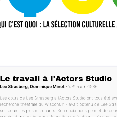
Le travail à l'Actors Studio
Lee Strasberg, Dominique Minot
Gallimard
1986
Les cours de Lee Strasberg à l'Actors Studio ont tous été en
recherche théâtrale du Wisconsin - avait obtenu de Lee Stra
ses cours les plus marquants. Son choix nous permet de cons
systématique d'aborder la formation de l'acteur, il n'y a pas 