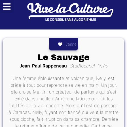
J’aime
Le Sauvage
Jean-Paul Rappeneau
Studiocanal
1975
Une femme éblouissante et volcanique, Nelly, est
prête à tout pour reprendre sa vie en main. Un jour,
elle croise Martin, un créateur de parfums qui s'est
exilé dans une île d'Amérique latine pour fuir les
futilités de la vie moderne. Alors qu'il est de passage
à Caracas, Nelly, fuyant son fiancé qui veut la mettre
sous cloche, fait irruption dans sa chambre. Derrière
le rythme effréné de cette comédie, Catherine