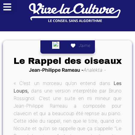
J’aime
Le Rappel des oiseaux
Jean-Philippe Rameau
Analekta
« C’est un morceau qu’on entend dans
Les
Loups,
dans une version interprétée par Bruno
Rossignol. C’est une suite en mi mineur que
Jean-Philippe Rameau a composée pour
clavecin et qui a beaucoup été reprise au piano.
Cette idée du rappel, rien que le titre, quand on
l’écoute et qu’on se rappelle que ça s’appelle “Le