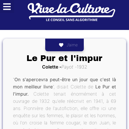
J’aime
Le Pur et l'impur
Colette
Payot
1932
"
On s'apercevra peut-être un jour que c'est là
mon meilleur livre
", disait Colette de
Le Pur et
l'impur.
Colette tenait énormément à cet
ouvrage de 1932 qu'elle réécrivit en 1941, à 69
ans. Pionnière de l'autofiction, elle offre ici une
enquête sur les femmes, le plaisir et les hommes,
où l'on croise la femme cougar, le don Juan, le