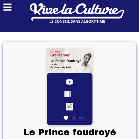
J’aime
Le Prince foudroyé