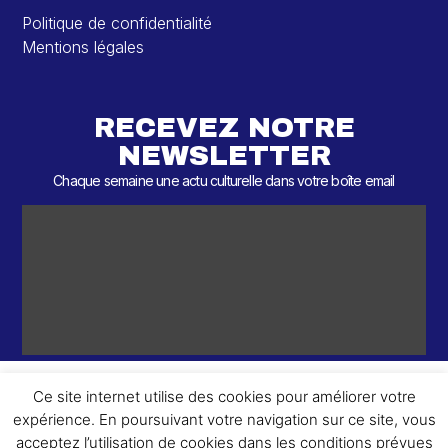
Politique de confidentialité
Mentions légales
RECEVEZ NOTRE
NEWSLETTER
Chaque semaine une actu culturelle dans votre boîte email
Ce site internet utilise des cookies pour améliorer votre
expérience. En poursuivant votre navigation sur ce site, vous
ème
© 2026 – 2
Round – Tous droits réservés.
acceptez l’utilisation de cookies dans les conditions prévues