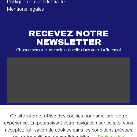
Politique de confidentialité
Mentions légales
RECEVEZ NOTRE
NEWSLETTER
Chaque semaine une actu culturelle dans votre boîte email
Ce site internet utilise des cookies pour améliorer votre
expérience. En poursuivant votre navigation sur ce site, vous
ème
© 2026 – 2
Round – Tous droits réservés.
acceptez l’utilisation de cookies dans les conditions prévues
par notre politique de confidentialité.
Réglage des