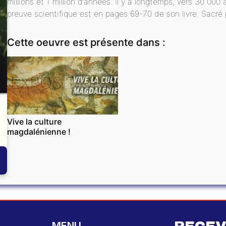
millions et 1 million d’années. Il y a longtemps, vers 30 0
preuve scientifique est en pages 69-70 de son livre. Sacré p
Cette oeuvre est présente dans :
EXPOSITIONS
Vive la culture
magdalénienne !
MENU