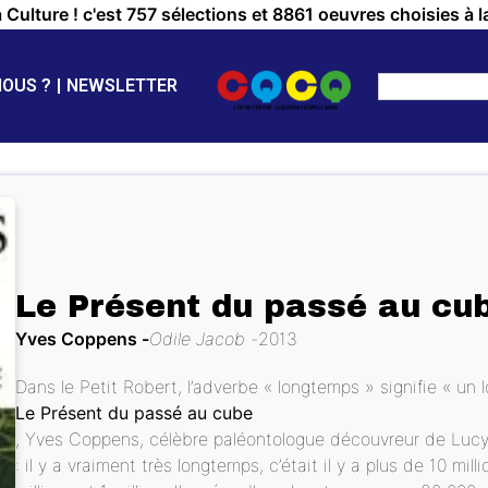
a Culture ! c'est 757 sélections et 8861 oeuvres choisies à l
NOUS ?
NEWSLETTER
Le Présent du passé au cu
Yves Coppens
Odile Jacob
2013
Dans le Petit Robert, l’adverbe « longtemps » signifie « u
Le Présent du passé au cube
, Yves Coppens, célèbre paléontologue découvreur de Lucy, 
: il y a vraiment très longtemps, c’était il y a plus de 10 mil