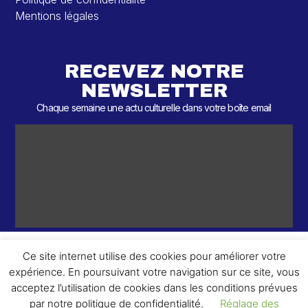
Mentions légales
RECEVEZ NOTRE
NEWSLETTER
Chaque semaine une actu culturelle dans votre boîte email
Ce site internet utilise des cookies pour améliorer votre
expérience. En poursuivant votre navigation sur ce site, vous
ème
© 2026 – 2
Round – Tous droits réservés.
acceptez l’utilisation de cookies dans les conditions prévues
par notre politique de confidentialité.
Réglage des