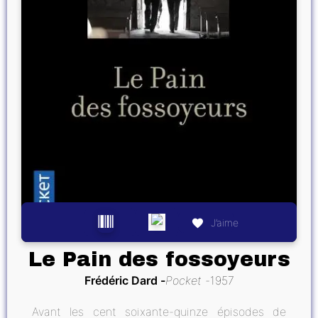
J’aime
Le Pain des fossoyeurs
Frédéric Dard
Pocket
1957
Avant les cent soixante-quinze épisodes de