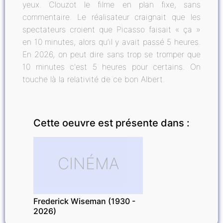
yeux. Clouzot le filme en plan fixe, sans
commentaire. Le réalisateur craignait que les
spectateurs croient que Picasso faisait « ça »
en 10 minutes, alors qu’il y avait passé 5 heures.
En 2026, on peut dire sans trop se tromper que
10 minutes c'est 5 heures pour certains. On
touche là la relativité de ce bon Albert.
Cette oeuvre est présente dans :
CINÉMA
Frederick Wiseman (1930 -
2026)