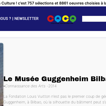
a Culture ! c'est 757 sélections et 8861 oeuvres choisies à l
NOUS ?
NEWSLETTER
Le Musée Guggenheim Bilb
Connaissance des Arts
2014
La Fondation Louis Vuitton n’est pas le premier coup de gé
Guggenheim, à Bilbao, où la silhouette du bâtiment peut s’