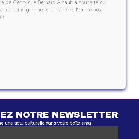
re de Gehry que Bernard Arnault a souhaité qu’il
 par certains grincheux de faire de l’ombre aux
 !
EZ NOTRE NEWSLETTER
 une actu culturelle dans votre boîte email