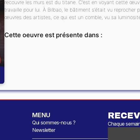
recouvre les murs est du titane. C’est en voyant cette œuv
travaille pour lui. À Bilbao, le bâtiment s’était vu reprocher
œuvres des artistes, ce qui est un comble, vu sa luminosité
Cette oeuvre est présente dans :
RECEV
MENU
Qui sommes-nous ?
Chaque semaine
Newsletter