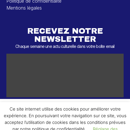
Politique de confidentialité
Mentions légales
RECEVEZ NOTRE
NEWSLETTER
Chaque semaine une actu culturelle dans votre boîte email
Ce site internet utilise des cookies pour améliorer votre
expérience. En poursuivant votre navigation sur ce site, vous
ème
© 2026 – 2
Round – Tous droits réservés.
acceptez l’utilisation de cookies dans les conditions prévues
par notre politique de confidentialité.
Réglage des