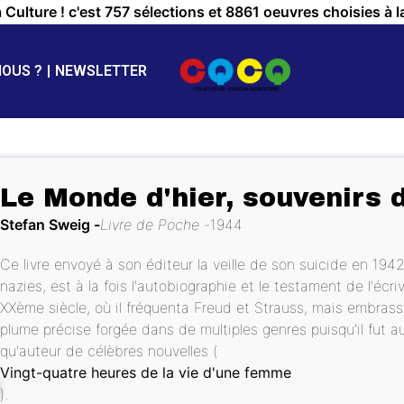
a Culture ! c'est 757 sélections et 8861 oeuvres choisies à l
NOUS ?
NEWSLETTER
Le Monde d'hier, souvenirs 
Stefan Sweig
Livre de Poche
1944
Ce livre envoyé à son éditeur la veille de son suicide en 1942 a
nazies, est à la fois l'autobiographie et le testament de l'écr
XXème siècle, où il fréquenta Freud et Strauss, mais embras
plume précise forgée dans de multiples genres puisqu'il fut 
qu'auteur de célèbres nouvelles (
Vingt-quatre heures de la vie d'une femme
).