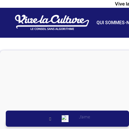
Vive l
QUI SOMMES-
J’aime