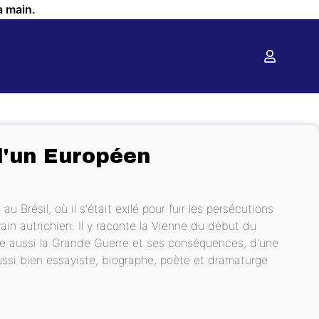
a main.
d'un Européen
u Brésil, où il s'était exilé pour fuir les persécutions
ivain autrichien. Il y raconte la Vienne du début du
se aussi la Grande Guerre et ses conséquences, d'une
aussi bien essayiste, biographe, poète et dramaturge