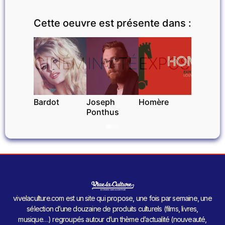
Cette oeuvre est présente dans :
CINÉMA
INVITÉ
EXPOSITIO
Bardot
Joseph
Homère
Ponthus
vivelaculture.com est un site qui propose, une fois par semaine, une
sélection d’une douzaine de produits culturels (films, livres,
musique…) regroupés autour d’un thème d’actualité (nouveauté,