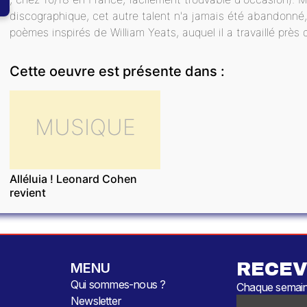
discographique, cet autre talent n'a jamais été abandonné
poèmes inspirés de William Yeats, auquel il a travaillé près 
Cette oeuvre est présente dans :
MUSIQUE
Alléluia ! Leonard Cohen
revient
RECEV
MENU
Qui sommes-nous ?
Chaque semaine
Newsletter