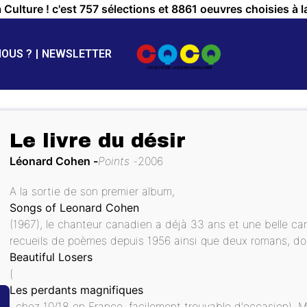
a Culture ! c'est 757 sélections et 8861 oeuvres choisies à l
NOUS ?
NEWSLETTER
Le livre du désir
Léonard Cohen
Points
2006
A la sortie de son premier album,
Songs of Leonard Cohen
(1967), le chanteur canadien a déjà 33 ans et une belle carri
recueils de poèmes depuis 1956 ainsi que deux romans, don
Beautiful Losers
(
Les perdants magnifiques
, chez 10/18 en France, facilement trouvable d'occasion). 