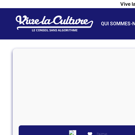
Vive l
QUI SOMMES-
J’aime