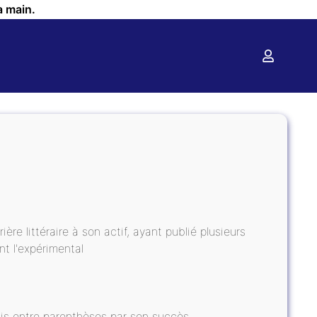
a main.
ère littéraire à son actif, ayant publié plusieurs
t l'expérimental
Mis entre parenthèses par son succès