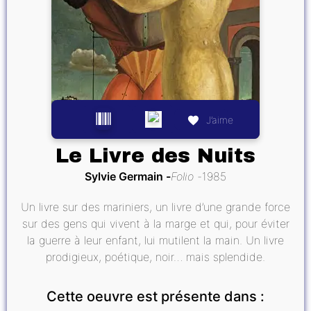
J’aime
Le Livre des Nuits
Sylvie Germain
Folio
1985
Un livre sur des mariniers, un livre d’une grande force
sur des gens qui vivent à la marge et qui, pour éviter
la guerre à leur enfant, lui mutilent la main. Un livre
prodigieux, poétique, noir… mais splendide.
Cette oeuvre est présente dans :