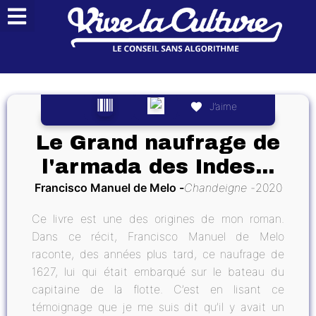
J’aime
Le Grand naufrage de
l'armada des Indes...
Francisco Manuel de Melo
Chandeigne
2020
Ce livre est une des origines de mon roman.
Dans ce récit, Francisco Manuel de Melo
raconte, des années plus tard, ce naufrage de
1627, lui qui était embarqué sur le bateau du
capitaine de la flotte. C’est en lisant ce
témoignage que je me suis dit qu’il y avait un