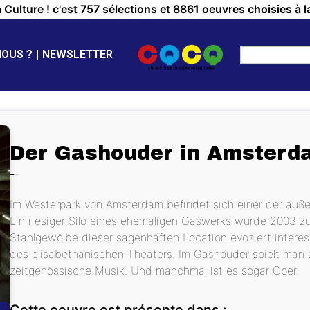
a Culture ! c'est 757 sélections et 8861 oeuvres choisies à l
NOUS ?
NEWSLETTER
Der Gashouder in Amsterd
Im Westerpark von Amsterdam befindet sich einer der auße
Ein riesiger Silo eines ehemaligen Gaswerks wurde 2003 zu
Stahlgewölbe dieser sagenhaften Location evoziert inter
des elisabethanischen Theaters. Im Gashouder spielt man 
zeitgenössische Musik. Und manchmal ist es sogar Oper.