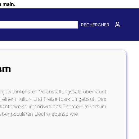
a main.
RECHERCHER
am
rgewöhnlichsten Veranstaltungssäle überhaupt:
 einem Kultur- und Freizeitpark umgebaut. Das
essanterweise irgendwie das Theater-Universum
aber populären Electro ebenso wie