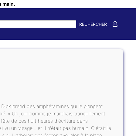
a main.
RECHERCHER
 K. Dick prend des amphétamines qui le plongent
épié. « Un jour comme je marchais tranquillement
fête de ces huit heures d'écriture dans
'ai vu un visage... et il n'était pas humain. C'était la
ciel. Il arborait des fentes aveugles à la place