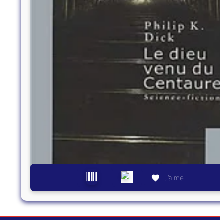
J’aime