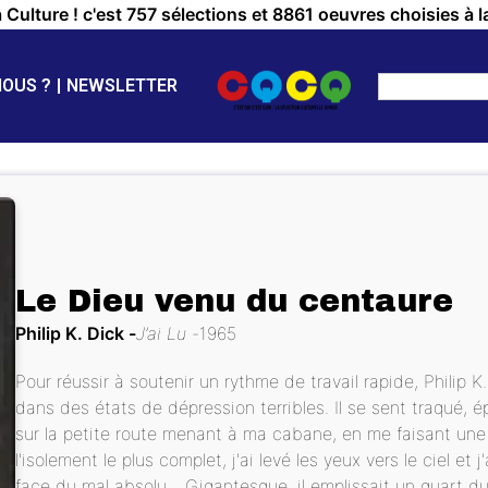
a Culture ! c'est 757 sélections et 8861 oeuvres choisies à l
NOUS ?
NEWSLETTER
Le Dieu venu du centaure
Philip K. Dick
J’ai Lu
1965
Pour réussir à soutenir un rythme de travail rapide, Philip
dans des états de dépression terribles. Il se sent traqué, 
sur la petite route menant à ma cabane, en me faisant une 
l'isolement le plus complet, j'ai levé les yeux vers le ciel et j
face du mal absolu... Gigantesque, il emplissait un quart du 